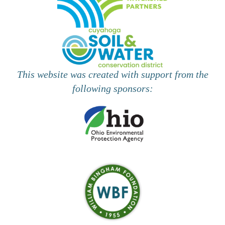
i
s
e
w
s
This website was created with support from the
N
following sponsors:
a
v
i
g
a
t